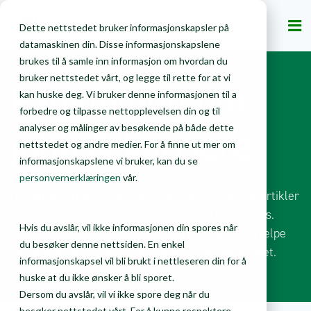
Privat
Bedrift
Dette nettstedet bruker informasjonskapsler på
datamaskinen din. Disse informasjonskapslene
brukes til å samle inn informasjon om hvordan du
bruker nettstedet vårt, og legge til rette for at vi
Faginnlegg om
kan huske deg. Vi bruker denne informasjonen til a
forbedre og tilpasse nettopplevelsen din og til
jobb & karriere
analyser og målinger av besøkende på både dette
nettstedet og andre medier. For å finne ut mer om
informasjonskapslene vi bruker, kan du se
personvernerklæringen
vår.
Her finner du siste nytt om Franzefoss, samt fagartikler
om avfallshåndtering og gjenvinning, pukk og grus.
Hvis du avslår, vil ikke informasjonen din spores når
Målet er å besvare spørsmål, gi inspirasjon og hjelpe
du besøker denne nettsiden. En enkel
deg å følge lover og regler for å ta vare på miljøet.
informasjonskapsel vil bli brukt i nettleseren din for å
huske at du ikke ønsker å bli sporet.
Dersom du avslår, vil vi ikke spore deg når du
besøker nettstedet vårt. For å kunne respektere