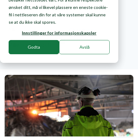
ønsket ditt, må vi likevel plassere en eneste cookie-
fil i nettleseren din for at våre systemer skal kunne
Dette skriver vi om
se at du ikke skal spores.
Alle
Pukk og grus
Gjenvinning
Innstillinger for informasjonskapsler
Miljø og bærekraft
Godta
Avslå