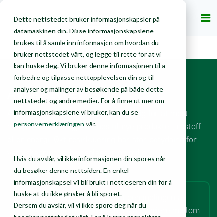
Privat
Bedrift
Dette nettstedet bruker informasjonskapsler på
datamaskinen din. Disse informasjonskapslene
brukes til å samle inn informasjon om hvordan du
Bedrift
Gjenvinning
Avfallstyper
bruker nettstedet vårt, og legge til rette for at vi
kan huske deg. Vi bruker denne informasjonen til a
forbedre og tilpasse nettopplevelsen din og til
Avfallstyper
analyser og målinger av besøkende på både dette
nettstedet og andre medier. For å finne ut mer om
Avfall må sorteres og håndteres riktig for at mest
informasjonskapslene vi bruker, kan du se
personvernerklæringen
vår.
mulig skal kunne gjenvinnes til nye produkter, råstoff
eller energi. Økt resirkulering har stor betydning for
verdiskapning, arbeidsplasser og miljø.
Hvis du avslår, vil ikke informasjonen din spores når
du besøker denne nettsiden. En enkel
informasjonskapsel vil bli brukt i nettleseren din for å
huske at du ikke ønsker å bli sporet.
Vær oppmerksom på at behandlingen av
Dersom du avslår, vil vi ikke spore deg når du
forskjellige avfallstyper kan variere mellom
besøker nettstedet vårt. For å kunne respektere