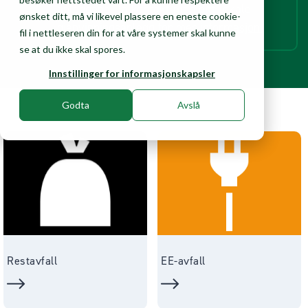
anleggene.
Ta kontakt med ditt lokale
ønsket ditt, må vi likevel plassere en eneste cookie-
gjenvinningsanlegg for mer informasjon.
fil i nettleseren din for at våre systemer skal kunne
se at du ikke skal spores.
Innstillinger for informasjonskapsler
Godta
Avslå
Restavfall
EE-avfall