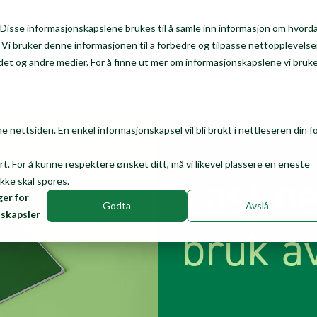
Disse informasjonskapslene brukes til å samle inn informasjon om hvord
Kundeportal
g. Vi bruker denne informasjonen til a forbedre og tilpasse nettopplevels
et og andre medier. For å finne ut mer om informasjonskapslene vi bruke
k og ombruk
Kampanjer
Om Franzefoss
e nettsiden. En enkel informasjonskapsel vil bli brukt i nettleseren din f
rt. For å kunne respektere ønsket ditt, må vi likevel plassere en eneste
Last ne
ikke skal spores.
ger for
Godta
Avslå
skapsler
bruk a