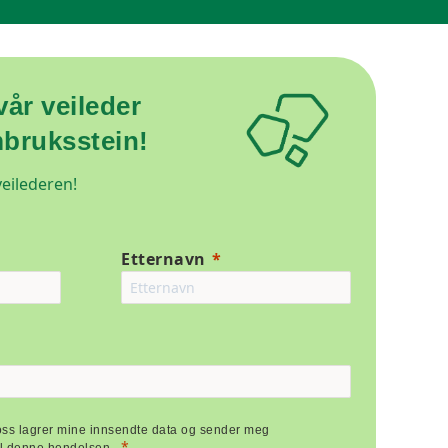
år veileder
mbruksstein!
 veilederen!
Etternavn
foss lagrer mine innsendte data og sender meg