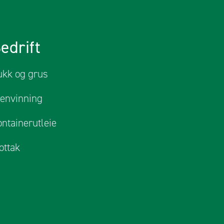
edrift
ukk og grus
jenvinning
ntainerutleie
ottak