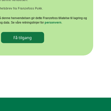
il denne hendelsen.
yhetsbrev fra Franzefoss Pukk.
å denne henvendelsen gir dette Franzefoss tillatelse til lagring og
personvern
g data. Se våre retningslinjer for
.
Få tilgang