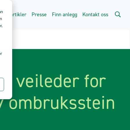
an
Fagartikler
Presse
Finn anlegg
Kontakt oss
en
r,
or
d veileder for
v ombruksstein