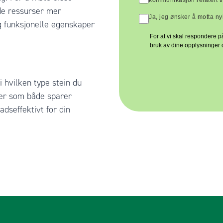
kommunikasjon relatert t
de ressurser mer
Ja, jeg ønsker å motta n
g funksjonelle egenskaper
For at vi skal respondere p
bruk av dine opplysninger o
i hvilken type stein du
kter som både sparer
dseffektivt for din