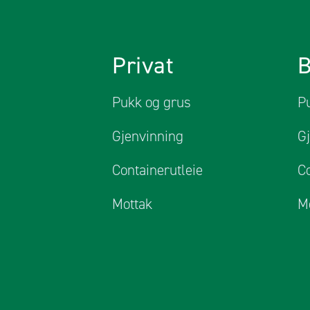
Privat
B
Pukk og grus
P
Gjenvinning
G
Containerutleie
Co
Mottak
M