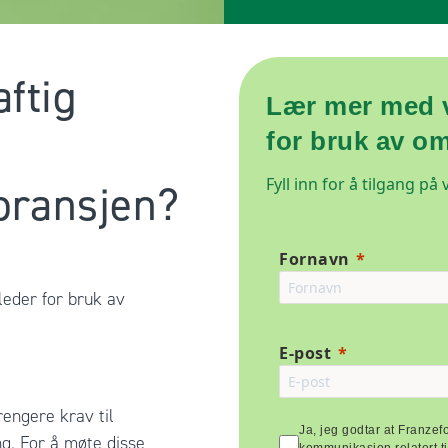
ftig
Lær mer med v
for bruk av o
Fyll inn for å tilgang på
bransjen?
Fornavn
ileder for bruk av
E-post
rengere krav til
Ja, jeg godtar at Franze
ng. For å møte disse