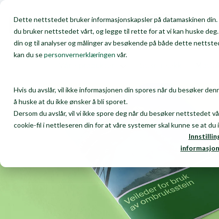
Dette nettstedet bruker informasjonskapsler på datamaskinen din. 
Privat
Bedrift
du bruker nettstedet vårt, og legge til rette for at vi kan huske de
din og til analyser og målinger av besøkende på både dette nettsted
kan du se
personvernerklæringen
vår.
Våre produkter
Stein i sekk
Motta
Hvis du avslår, vil ikke informasjonen din spores når du besøker denn
å huske at du ikke ønsker å bli sporet.
Dersom du avslår, vil vi ikke spore deg når du besøker nettstedet vå
cookie-fil i nettleseren din for at våre systemer skal kunne se at du 
Innstillin
informasjon