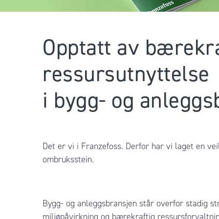
Opptatt av bærekra
ressursutnyttelse
i bygg- og anleggs
Det er vi i Franzefoss. Derfor har vi laget en ve
ombruksstein.
Bygg- og anleggsbransjen står overfor stadig st
miljøpåvirkning og bærekraftig ressursforvaltni