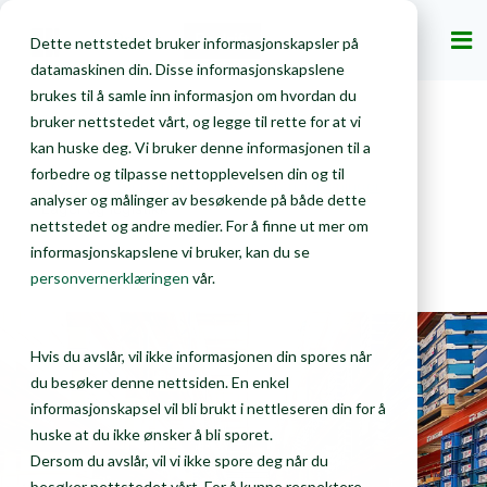
Privat
Bedrift
Dette nettstedet bruker informasjonskapsler på
datamaskinen din. Disse informasjonskapslene
brukes til å samle inn informasjon om hvordan du
bruker nettstedet vårt, og legge til rette for at vi
kan huske deg. Vi bruker denne informasjonen til a
forbedre og tilpasse nettopplevelsen din og til
Bedrift
Gjenvinning
Vare bransjelosninger
analyser og målinger av besøkende på både dette
Lager og logistikk
nettstedet og andre medier. For å finne ut mer om
informasjonskapslene vi bruker, kan du se
personvernerklæringen
vår.
Hvis du avslår, vil ikke informasjonen din spores når
du besøker denne nettsiden. En enkel
informasjonskapsel vil bli brukt i nettleseren din for å
huske at du ikke ønsker å bli sporet.
Dersom du avslår, vil vi ikke spore deg når du
besøker nettstedet vårt. For å kunne respektere