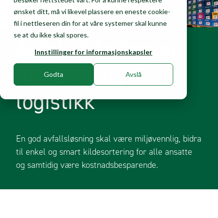
ønsket ditt, må vi likevel plassere en eneste cookie-
fil i nettleseren din for at våre systemer skal kunne
se at du ikke skal spores.
Avfallshåndtering
Innstillinger for informasjonskapsler
for lager og
Godta
Avslå
logistikk
En god avfallsløsning skal være miljøvennlig, bidra
til enkel og smart kildesortering for alle ansatte
og samtidig være kostnadsbesparende.