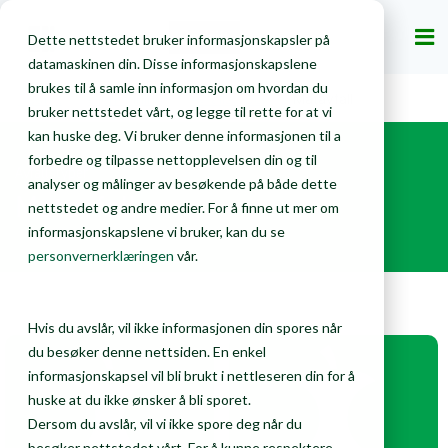
Privat
Bedrift
Dette nettstedet bruker informasjonskapsler på
datamaskinen din. Disse informasjonskapslene
brukes til å samle inn informasjon om hvordan du
Bedrift
Gjenvinning
Avfallstyper
Matavfall
bruker nettstedet vårt, og legge til rette for at vi
kan huske deg. Vi bruker denne informasjonen til a
forbedre og tilpasse nettopplevelsen din og til
Avfallstyper
analyser og målinger av besøkende på både dette
Matavfall
nettstedet og andre medier. For å finne ut mer om
informasjonskapslene vi bruker, kan du se
personvernerklæringen
vår.
Hvis du avslår, vil ikke informasjonen din spores når
du besøker denne nettsiden. En enkel
informasjonskapsel vil bli brukt i nettleseren din for å
huske at du ikke ønsker å bli sporet.
Dersom du avslår, vil vi ikke spore deg når du
besøker nettstedet vårt. For å kunne respektere