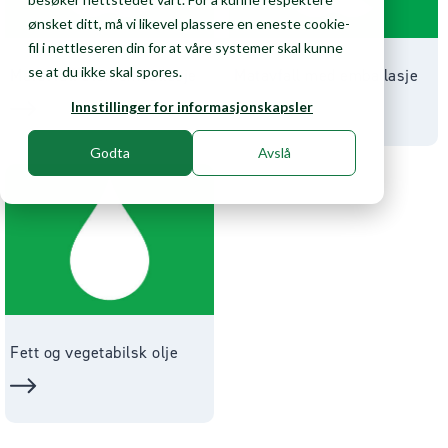
ønsket ditt, må vi likevel plassere en eneste cookie-
fil i nettleseren din for at våre systemer skal kunne
se at du ikke skal spores.
Matavfall uten emballasje
Matavfall med emballasje
Innstillinger for informasjonskapsler
Godta
Avslå
Fett og vegetabilsk olje