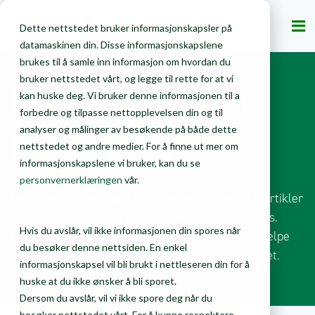
Privat
Bedrift
Dette nettstedet bruker informasjonskapsler på
datamaskinen din. Disse informasjonskapslene
brukes til å samle inn informasjon om hvordan du
bruker nettstedet vårt, og legge til rette for at vi
Faginnlegg om
kan huske deg. Vi bruker denne informasjonen til a
forbedre og tilpasse nettopplevelsen din og til
farlig avfall
analyser og målinger av besøkende på både dette
nettstedet og andre medier. For å finne ut mer om
informasjonskapslene vi bruker, kan du se
personvernerklæringen
vår.
Her finner du siste nytt om Franzefoss, samt fagartikler
om avfallshåndtering og gjenvinning, pukk og grus.
Hvis du avslår, vil ikke informasjonen din spores når
Målet er å besvare spørsmål, gi inspirasjon og hjelpe
du besøker denne nettsiden. En enkel
deg å følge lover og regler for å ta vare på miljøet.
informasjonskapsel vil bli brukt i nettleseren din for å
huske at du ikke ønsker å bli sporet.
Dersom du avslår, vil vi ikke spore deg når du
besøker nettstedet vårt. For å kunne respektere