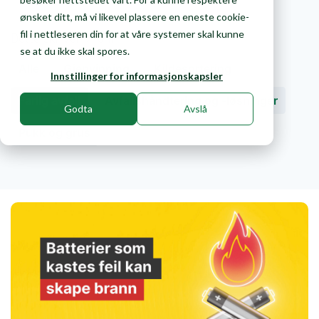
ønsket ditt, må vi likevel plassere en eneste cookie-
fil i nettleseren din for at våre systemer skal kunne
Dette skriver vi om
se at du ikke skal spores.
Alle
Gjenvinning
Kildesortering
Innstillinger for informasjonskapsler
Farlig avfall
Avfallshåndtering og -løsninger
Godta
Avslå
Pukk og grus