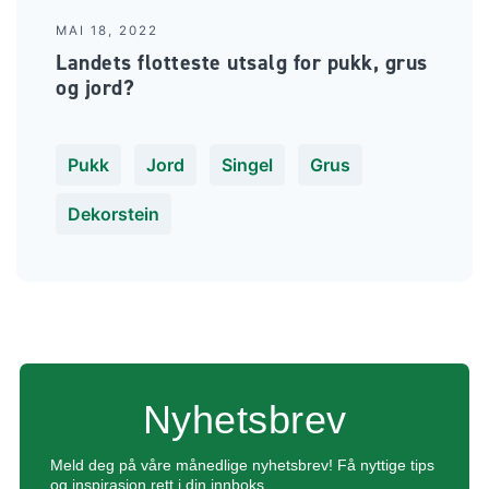
MAI 18, 2022
Landets flotteste utsalg for pukk, grus
og jord?
Pukk
Jord
Singel
Grus
Dekorstein
Nyhetsbrev
Meld deg på våre månedlige nyhetsbrev!
Få nyttige tips
og inspirasjon rett i din innboks.