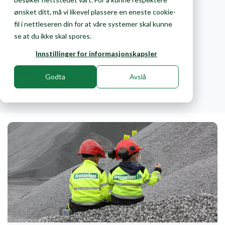
ønsket ditt, må vi likevel plassere en eneste cookie-
fil i nettleseren din for at våre systemer skal kunne
Dette skriver vi om
se at du ikke skal spores.
Alle
Pukk og grus
Gjenvinning
Innstillinger for informasjonskapsler
Miljø og bærekraft
Godta
Avslå