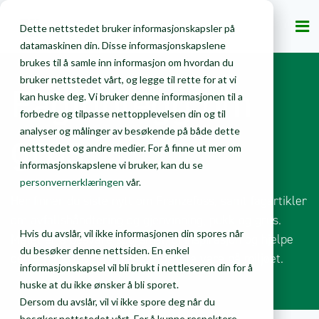
Privat
Bedrift
Dette nettstedet bruker informasjonskapsler på
datamaskinen din. Disse informasjonskapslene
brukes til å samle inn informasjon om hvordan du
bruker nettstedet vårt, og legge til rette for at vi
Faginnlegg om
kan huske deg. Vi bruker denne informasjonen til a
forbedre og tilpasse nettopplevelsen din og til
grus
analyser og målinger av besøkende på både dette
nettstedet og andre medier. For å finne ut mer om
informasjonskapslene vi bruker, kan du se
personvernerklæringen
vår.
Her finner du siste nytt om Franzefoss, samt fagartikler
om avfallshåndtering og gjenvinning, pukk og grus.
Hvis du avslår, vil ikke informasjonen din spores når
Målet er å besvare spørsmål, gi inspirasjon og hjelpe
du besøker denne nettsiden. En enkel
deg å følge lover og regler for å ta vare på miljøet.
informasjonskapsel vil bli brukt i nettleseren din for å
huske at du ikke ønsker å bli sporet.
Dersom du avslår, vil vi ikke spore deg når du
besøker nettstedet vårt. For å kunne respektere