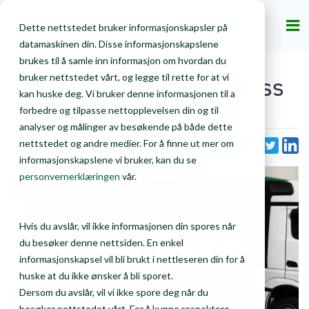
Privat
Bedrift
Dette nettstedet bruker informasjonskapsler på
datamaskinen din. Disse informasjonskapslene
brukes til å samle inn informasjon om hvordan du
Taktskifte hos Franzefoss
bruker nettstedet vårt, og legge til rette for at vi
kan huske deg. Vi bruker denne informasjonen til a
forbedre og tilpasse nettopplevelsen din og til
8. mai 2024
analyser og målinger av besøkende på både dette
nettstedet og andre medier. For å finne ut mer om
Del dette innlegget
informasjonskapslene vi bruker, kan du se
personvernerklæringen
vår.
Hvis du avslår, vil ikke informasjonen din spores når
du besøker denne nettsiden. En enkel
informasjonskapsel vil bli brukt i nettleseren din for å
huske at du ikke ønsker å bli sporet.
Dersom du avslår, vil vi ikke spore deg når du
besøker nettstedet vårt. For å kunne respektere