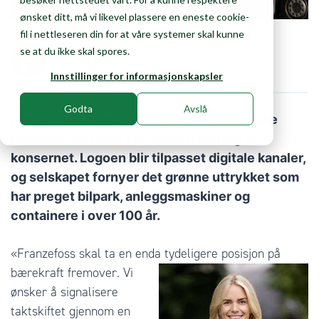
ønsket ditt, må vi likevel plassere en eneste cookie-
fil i nettleseren din for at våre systemer skal kunne
Skrevet av:
se at du ikke skal spores.
Franzefoss
Innstillinger for informasjonskapsler
Godta
Avslå
Familieeide Franzefoss fornyer sin visuelle
identitet som ledd i en modernisering av
konsernet. Logoen blir tilpasset digitale kanaler,
og selskapet fornyer det grønne uttrykket som
har preget bilpark, anleggsmaskiner og
containere i over 100 år.
«Franzefoss skal ta en enda tydeligere posisjon på
bærekraft fremover.
Vi
ønsker å signalisere
taktskiftet gjennom en